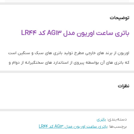
سایر قابلیت ها
ماندگاری طولانی
توضیحات
باتری ساعت اوریون مدل AG13 کد LR44
اوریون از برند های خارجی مطرح تولید باتری های سبک و سنگین است
که باتری های آن بواسطه پیروی از استاندارد های سختگیرانه از دوام و
کیفیت بالایی برخوردارند . این کالا نیز از مدل های استاندارد و پرفروش در
باتری هاست و عملکرد آن قابل قبول است .
نظرات
دسته‌بندی
:
باتری
برچسب‌ها :
باتری ساعت اوریون مدل AG13 کد LR44