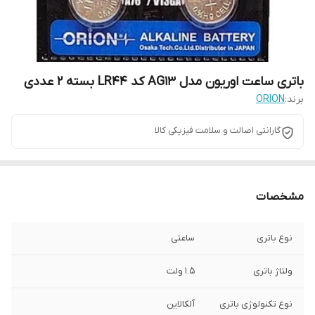
باتری ساعت اوریون مدل AG13 کد LR44 بسته 2 عددی
برند:
ORION
گارانتی اصالت و سلامت فیزیکی کالا
مشخصات
نوع باتری
ساعتی
ولتاژ باتری
۱.۵ ولت
نوع تکنولوژی باتری
آلکالاین