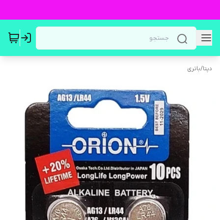
دپتا
/
باتری