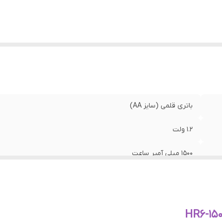
باتری قلمی (سایز AA)
۱.۲ ولت
۱۵۰۰ میلی آمپر ساعت
قابلیت شارژ مجدد
نیکل – متال هیدرید