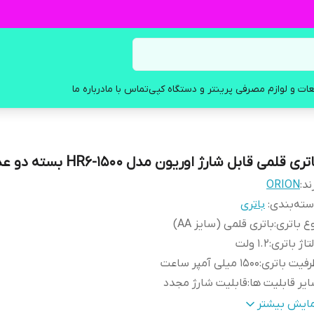
ات و لوازم مصرفی پرینتر و دستگاه کپی
تماس با ما
درباره ما
تری قلمی قابل شارژ اوریون مدل HR6-1500 بسته دو عددی
ند:
ORION
ته‌بندی
:
باتری
ع باتری
:
باتری قلمی (سایز AA)
تاژ باتری
:
۱.۲ ولت
فیت باتری
:
۱۵۰۰ میلی آمپر ساعت
یر قابلیت ها
:
قابلیت شارژ مجدد
ع تکنولوژی باتری
:
نیکل – متال هیدرید
مایش بیشتر