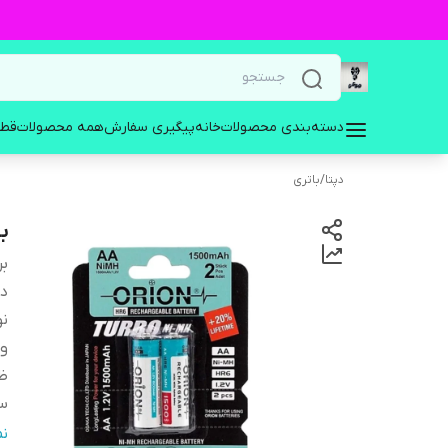
دسته‌بندی محصولات
خانه
پیگیری سفارش
همه محصولات
قطع
دپتا
/
باتری
با
بر
دس
نو
ول
ظر
سا
نو
ن