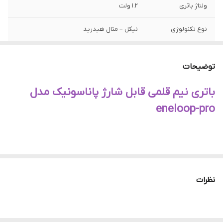
ولتاژ باتری
۱.۲ ولت
نوع تکنولوژی
نیکل – متال هیدرید
ظرفیت باتری
۹۵۰ میلی آمپر ساعت
توضیحات
سایر قابلیت ها
قابلیت شارژ مجدد
باتری نیم قلمی قابل شارژ پاناسونیک مدل
eneloop-pro
نظرات