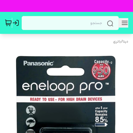
دپتا
/
باتری