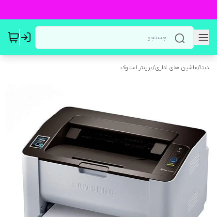
دپتا
/
ماشین های اداری
/
پرینتر استوک