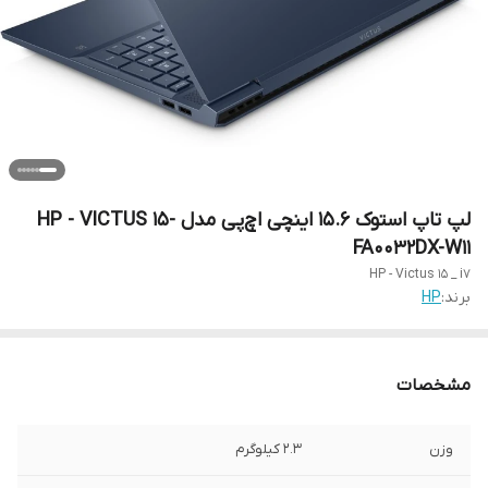
لپ تاپ استوک 15.6 اینچی اچ‌پی مدل HP - VICTUS 15-
FA0032DX-W11
HP - Victus 15 _ i7
برند:
HP
مشخصات
وزن
۲.۳ کیلوگرم