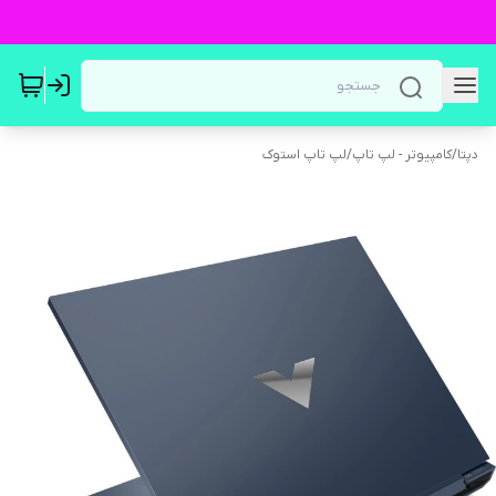
دپتا
/
کامپیوتر - لپ تاپ
/
لپ تاپ استوک