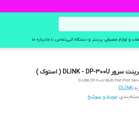
ات و لوازم مصرفی پرینتر و دستگاه کپی
تماس با ما
درباره ما
نت سرور DLINK - DP-300U ( استوک )
D-LINK DP-300U Multi Port Print Serv
ند:
DLINK
ته‌بندی
:
مودم و سوئیچ