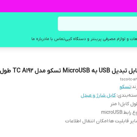
ات و لوازم مصرفی پرینتر و دستگاه کپی
تماس با ما
درباره ما
تبدیل USB به MicroUSB تسکو مدل TC A192 طول 1 متر
tsco-tc-a1
ند:
تسکو
ته‌بندی
:
کابل شارژ و مبدل
ل کابل
:
1 متر
ع رابط
:
microUSB
یر قابلیت ها
:
امکان انتقال اطلاعات