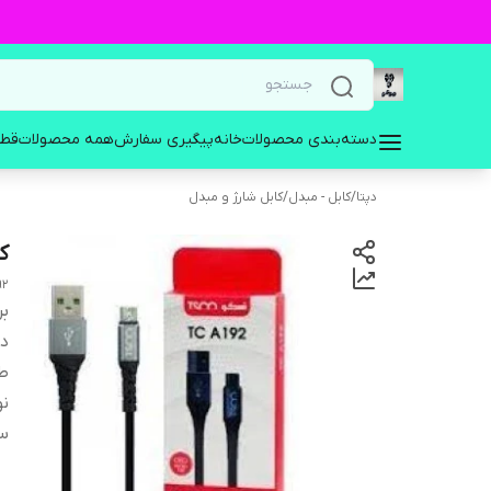
دسته‌بندی محصولات
خانه
پیگیری سفارش
همه محصولات
قطع
دپتا
/
کابل - مبدل
/
کابل شارژ و مبدل
کابل 
92
بر
دس
طو
نو
سا