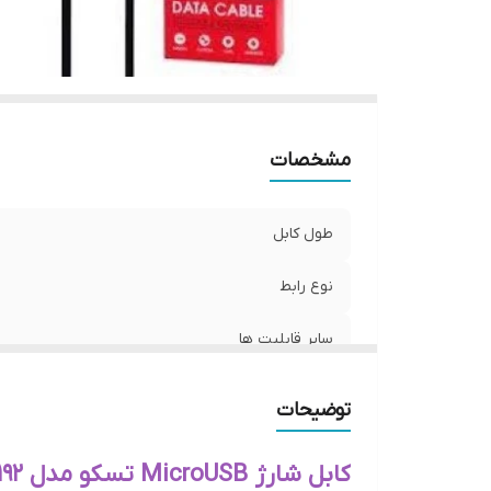
مشخصات
طول کابل
نوع رابط
سایر قابلیت ها
توضیحات
کابل شارژ MicroUSB تسکو مدل TC A192 طول 1 متر