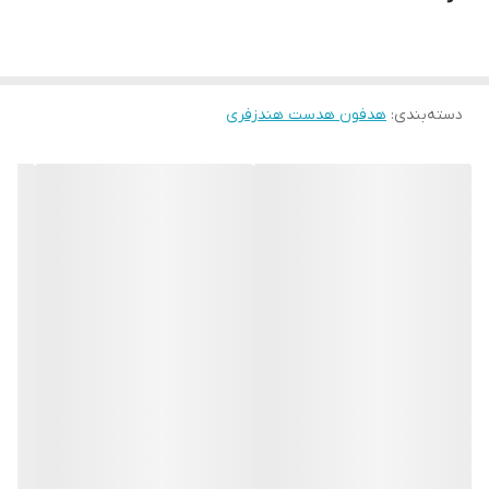
کلومن مدل KE-12 اشاره کرد که طراحی کاربردی و مناسبی دارد و این
موضوع باعث ثابت ماندن گوشی‌های هندزفری درون گوش می‌شود. این
هدفون از نوع دو گوشی بوده و به‌وسیله‌ سیم به گوشی وصل می‌شود.
دسته‌بندی
:
هدفون هدست هندزفری
رابط هدفون کلومن مدل KE-12 جک 3.5 میلی‌متری بوده و به راحتی با
دستگاه شما سازگار خواهد بود
این کالا را میتوانید از سایت
DPTACO.IR
تهیه نمایید.