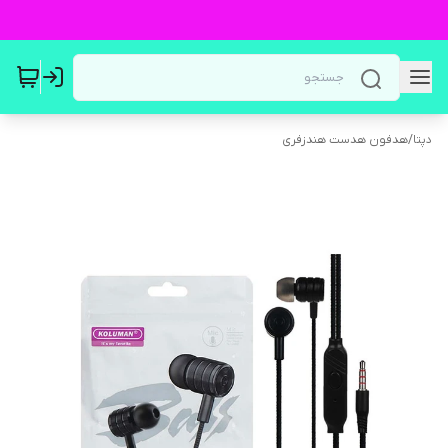
دپتا
/
هدفون هدست هندزفری