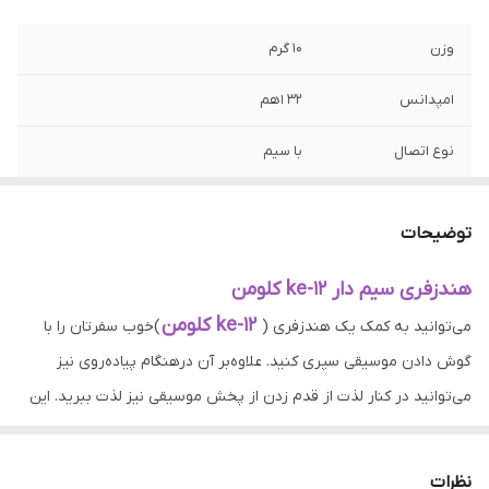
وزن
10 گرم
امپدانس
32 اهم
نوع اتصال
با سیم
نوع گوشی
دو گوشی
توضیحات
قطر درایور
10 میلی‌متر
هندزفری سیم دار ke-12 کلومن
نوع رابط
جک 3.5 میلی‌متری صدا
ke-12 کلومن
می‌توانید به کمک یک هندزفری (
)خوب سفرتان را با
نسبت سیگنال به
95 دسی بل
گوش دادن موسیقی سپری کنید. علاوه‌بر آن درهنگام پیاده‌روی نیز
نویز
می‌توانید در کنار لذت از قدم زدن از پخش موسیقی نیز لذت ببرید. این
ابزارهای مفید باید از ویژگی‌هایی برخوردار باشند تا بتوان از آن‌ها با لذت
طول کابل
طول کابل: 120 سانتی‌متر
هرچه بیشتر استفاده کرد. ازجمله این هندزفری‌ها می‌توان به هندزفری
نظرات
فرکانس پاسخگویی
20 تا 10 هزار هرتز