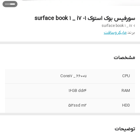
سورفیس بوک استوک 1- surface book 1 _ i7
1- surface book 1 _ i7
برند:
مایکروسافت
مشخصات
Corei7 _ 6600u
CPU
16GB ddr4
RAM
512ssd m2
HDD
Intel UHD Graphics 520
VGA
توضیحات
صفحه نمایش
13.5 اینچ - پیکسل 3000x2000