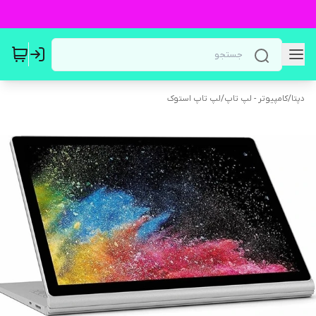
دپتا
/
کامپیوتر - لپ تاپ
/
لپ تاپ استوک