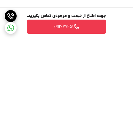
جهت اطلاع از قیمت و موجودی تماس بگیرید.
09112077459
برگشت به بالا