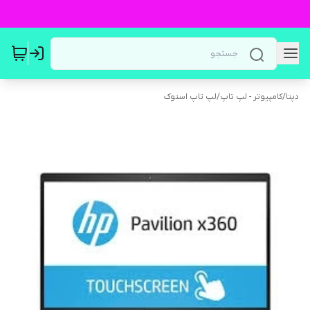
دپتا
/
کامپیوتر - لپ تاپ
/
لپ تاپ استوک