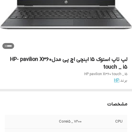
لپ تاپ استوک 15 اینچی اچ پی مدلHP- pavilion X360
touch _ i5
HP pavilion X360 touch _ i5
برند:
HP
مشخصات
Corei5 _ 7200
CPU