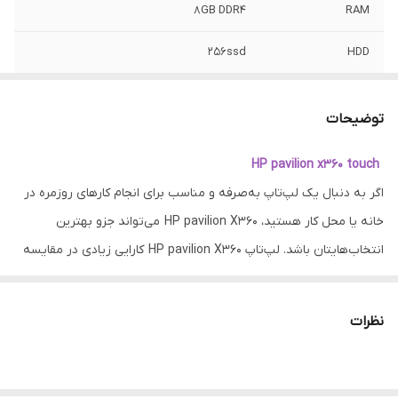
8GB DDR4
RAM
256ssd
HDD
Intel HD 620
VGA
توضیحات
√
HDMI
HP pavilion x360 touch
√
USB 3
اگر به دنبال یک لپ‌تاپ به‌صرفه و مناسب برای انجام کارهای روزمره در
√
Webcam
خانه یا محل کار هستید، HP pavilion X360 می‌تواند جزو بهترین
انتخاب‌هایتان باشد. لپ‌تاپ HP pavilion X360 کارایی زیادی در مقایسه
وضعیت ظاهری
خیلی تمیز _ صفحه تاچ با چرخش 360 درجه /
با قیمت مناسبش ارائه می‌دهد و به‌راحتی از پس انجام اکثر وظایف
باتری اورجینال و شارژر اصلی
اولیه مثل کار با نرم‌افزارهای آفیس، تماشای فیلم و گشت‌وگذار در
نظرات
اینترنت و امور گرافیکی و ...برمی‌آید.