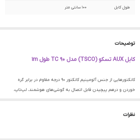
طول کابل
۱۰۰ سانتی متر
توضیحات
کابل AUX تسکو (TSCO) مدل TC 90 طول 1m
کانکتورهایی از جنس آلومینیم کانکتور ۹۰ درجه مقاوم در برابر گره
خوردن و درهم پیچیدن قابل اتصال به گوشی‌های هوشمند، لپ‌تاپ،
تلویزیون، تبلت، بلندگوها، استریو خانگی، استریو ماشین، گیرنده دیجیتال
و دیگر دستگاه های مجهز به درگاه ۳.۵ میلی متری
نظرات