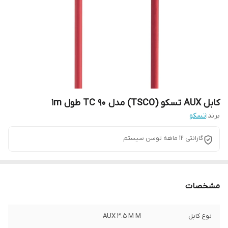
کابل AUX تسکو (TSCO) مدل TC 90 طول 1m
برند:
تسکو
گارانتی ۱۲ ماهه توسن سیستم
مشخصات
نوع کابل
AUX 3.5 M M