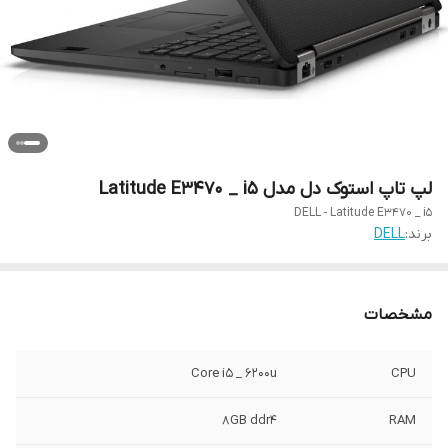
لپ تاپ استوک دل مدل Latitude E3470 _ i5
DELL - Latitude E3470 _ i5
برند:
DELL
مشخصات
Core i5 _ 6200u
CPU
8GB ddr4
RAM