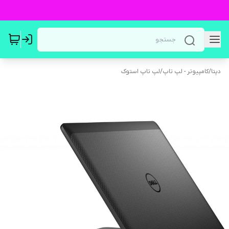
دپتا
/
کامپیوتر - لپ تاپ
/
لپ تاپ استوک