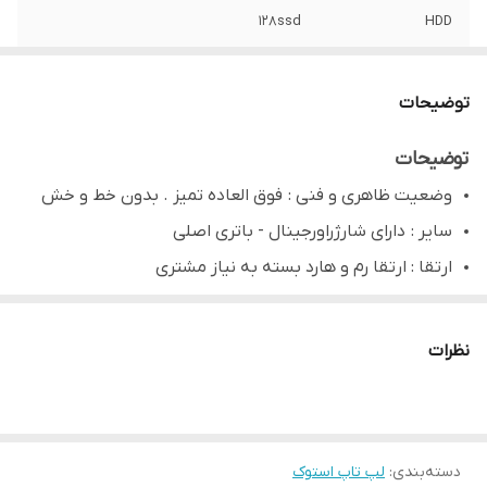
128ssd
HDD
√
Keyboard Light
توضیحات
√
Wifi
توضیحات
×
Bluetooth
وضعیت ظاهری و فنی : فوق العاده تمیز . بدون خط و خش
×
Optical Drive
سایر : دارای شارژراورجینال - باتری اصلی
ارتقا : ارتقا رم و هارد بسته به نیاز مشتری
√
USB2
√
USB 3
نظرات
دسته‌بندی
:
لپ تاپ استوک