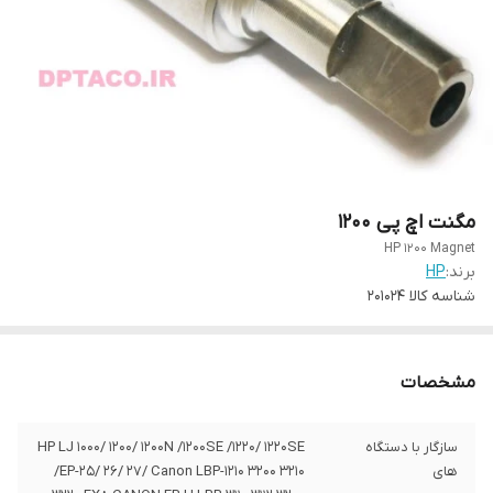
مگنت اچ پی 1200
HP 1200 Magnet
برند:
HP
شناسه کالا
201024
مشخصات
سازگار با دستگاه
HP LJ 1000/ 1200/ 1200N /1200SE /1220/ 1220SE
های
/EP-25/ 26/ 27/ Canon LBP-1210 3200 3210