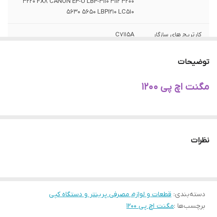
3220 FX8 CANON EP-U LBP-3110 3112 3200
5630 5650 LBP1210 LC510
کارتریج های سازگار
C7115A
توضیحات
مگنت اچ پی 1200
نظرات
دسته‌بندی
:
قطعات و لوازم مصرفی پرینتر و دستگاه کپی
برچسب‌ها :
مگنت اچ پی 1200