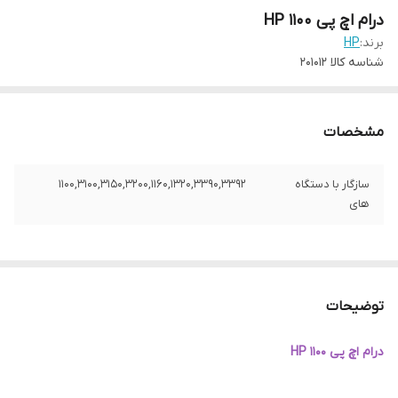
درام اچ پی HP 1100
برند:
HP
شناسه کالا
201012
مشخصات
سازگار با دستگاه
1100,3100,3150,3200,1160,1320,3390,3392
های
توضیحات
درام اچ پی HP 1100