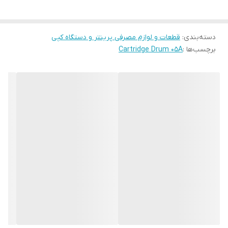
اگر تصمیم به تمیز کردن درام دارید، حتماً از دستمالی تمیز، بدون پرز
و خشک استفاده کنید.
دسته‌بندی
:
قطعات و لوازم مصرفی پرینتر و دستگاه کپی
در هنگام تمیز کردن درام، از روغن، الکل و یا سایر مواد شوینده
برچسب‌ها :
Cartridge Drum 05A
استفاده نکنید.
وقتی درام عمر مفید خود را کرده باشد و نوبت به تعویض آن برسد،
پرینت ها بصورت کمرنگ تر گرفته می شوند.
در صورت ضربه خوردگی و خش داشتن روی سطح درام، پرینت ها
بصورت لکه دار گرفته می شوند.
دستگاه های سازگار:
HP LaserJet P۲۰۳۰, P۲۰۳۵, P۲۰۳۵n, P۲۰۵۰,
P۲۰۵۵d, P۲۰۵۵n, P۲۰۵۵x HP LaserJet Pro ۴۰۰, MFP M۴۲۵dw,
M۴۲۵dn, M۴۰۱dn, M۴۰۱n, M۴۰۱d Canon D۱۱۲۰ کارتریج های سازگار: ,۰۵a
CRG-۱۲۰, CE۵۰۵A, CF۲۸۰A