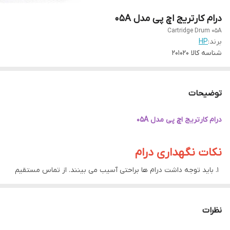
درام کارتریج اچ پی مدل 05A
Cartridge Drum 05A
برند:
HP
شناسه کالا
201020
توضیحات
درام کارتریج اچ پی مدل 05A
نکات نگهداری درام
باید توجه داشت درام ها براحتی آسیب می بینند. از تماس مستقیم
دست و قرار دادن در نور مستقیم آنها اجتناب کنید.
توصیه می شود بجای تمیز کردن مداوم درام، یک درام جدید خریداری
نظرات
کنید.