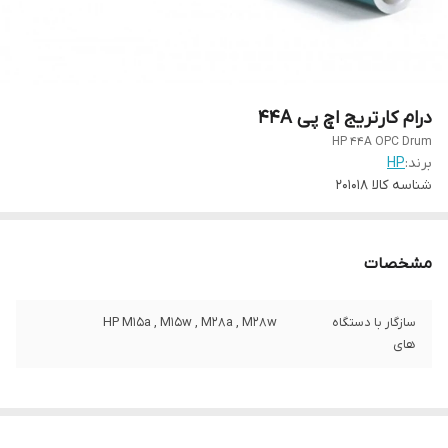
درام کارتریج اچ پی 44A
HP 44A OPC Drum
برند:
HP
شناسه کالا
201018
مشخصات
سازگار با دستگاه
HP M15a , M15w , M28a , M28w
های