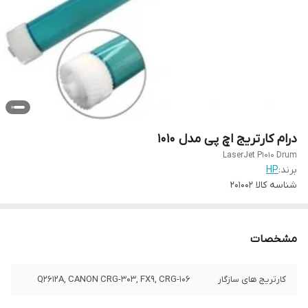
درام کارتریج اچ پی مدل 1010
LaserJet P1010 Drum
برند:
HP
شناسه کالا
201002
مشخصات
کارتریج های سازگار
Q2612A, CANON CRG-303, FX9, CRG-106