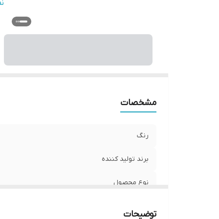
او
ن
کا
سا
مشخصات
رنگ
برند تولید کننده
نوع محصول
گارانتی
توضیحات