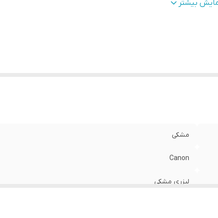
رجینال/غیر اورجینال
:
غیر اورجینال (Grade A)
مایش بیشتر
رکرد
:
1000 برگ
زگار با دستگاه های
:
LBP2900, LBP3000
مشکی
Canon
لیزری مشکی
تعویض