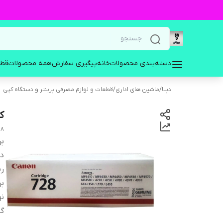
دسته‌بندی محصولات
خانه
پیگیری سفارش
همه محصولات
قطع
دپتا
/
ماشین های اداری
/
قطعات و لوازم مصرفی پرینتر و دستگاه کپی
کا
artridge
بر
دس
ر
بر
ن
گا