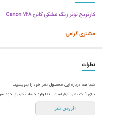
اورجینال/غیر اورجینال
کارتریج تونر رنگ مشکی کانن Canon 728
کارکرد
مشتری گرامی:
سازگار با دستگاه های
تمامی کارتریج های موجود در این فروشگاه نو و ط
دلیل فروش کارتریج های شارژی و دست دوم دوباره
نظرات
DPTACO.IR
سازنده
کشور چین
شما هم درباره این محصول نظر خود را بنویسید.
برای ثبت نظر، لازم است ابتدا وارد حساب کاربری خود شو
افزودن نظر