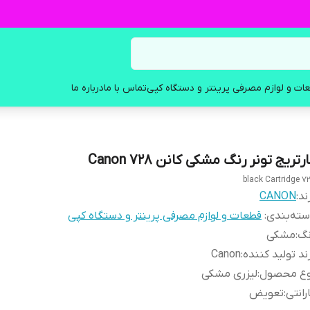
ات و لوازم مصرفی پرینتر و دستگاه کپی
تماس با ما
درباره ما
رتریج تونر رنگ مشکی کانن Canon 728
728 black C
ند:
CANON
ته‌بندی
:
قطعات و لوازم مصرفی پرینتر و دستگاه کپی
نگ
:
مشکی
ند تولید کننده
:
Canon
وع محصول
:
لیزری مشکی
رانتی
:
تعویض