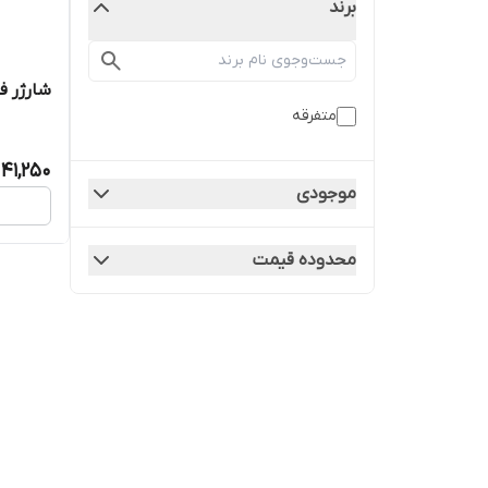
برند
شارژر فند
متفرقه
41,250
موجودی
محدوده قیمت