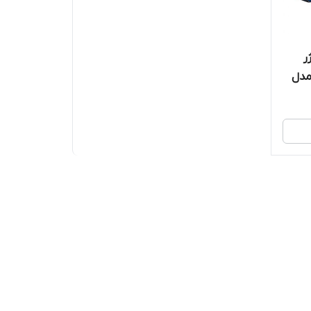
ر
 سه پورت (TREQA) مدل