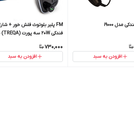
کی مدل i9000
FM پلیر بلوتوث فلش خور + شارژ
فندکی 20W
MP3-2
730,000
افزودن به سبد
افزودن به سبد