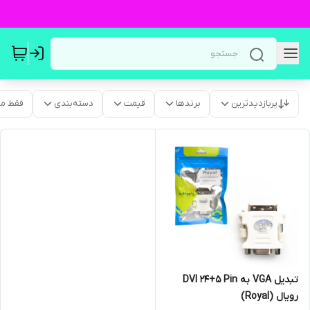
پربازدیدترین
برندها
قیمت
دسته‌بندی
فقط م
تبدیل VGA به DVI 24+5 Pin
رویال (Royal)