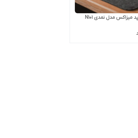
 میزاکس مدل نمدی N101