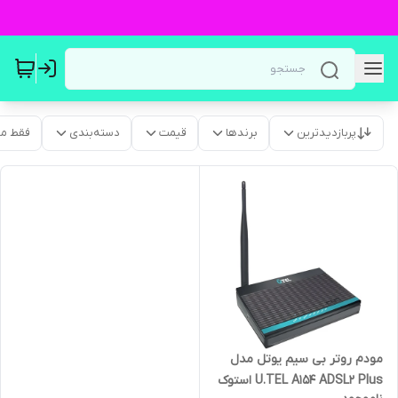
پربازدیدترین
برندها
قیمت
دسته‌بندی
فقط م
مودم روتر بی سیم یوتل مدل
U.TEL A154 ADSL2 Plus استوک