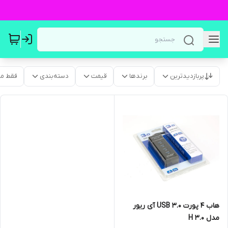
پربازدیدترین
برندها
قیمت
دسته‌بندی
فقط م
هاب 4 پورت USB 3.0 آی ریور
مدل H 3.0