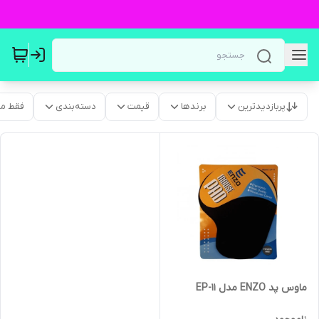
پربازدیدترین
برندها
قیمت
دسته‌بندی
فقط م
ماوس پد ENZO مدل EP-11